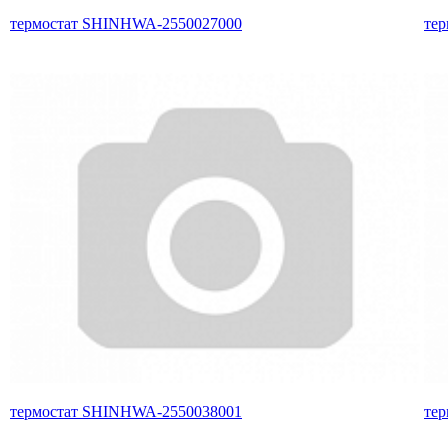
термостат SHINHWA-2550027000
те
термостат SHINHWA-2550038001
те