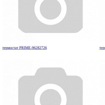
термостат PRIME-96282726
те