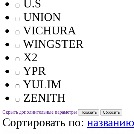
U.S
UNION
VICHURA
WINGSTER
X2
YPR
YULIM
ZENITH
Скрыть дополнительные параметры
Сортировать по:
названи