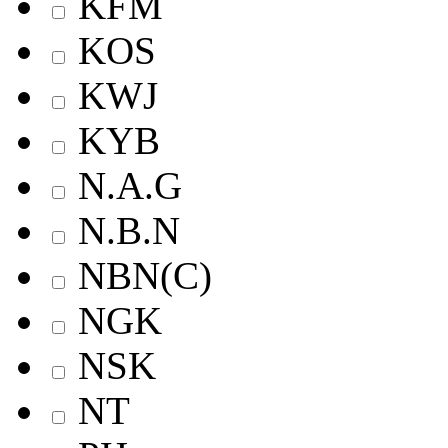
KFM
KOS
KWJ
KYB
N.A.G
N.B.N
NBN(C)
NGK
NSK
NT