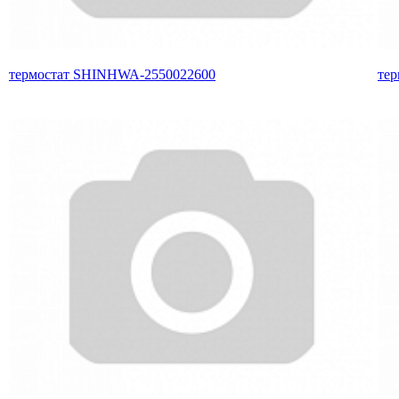
термостат SHINHWA-2550022600
те