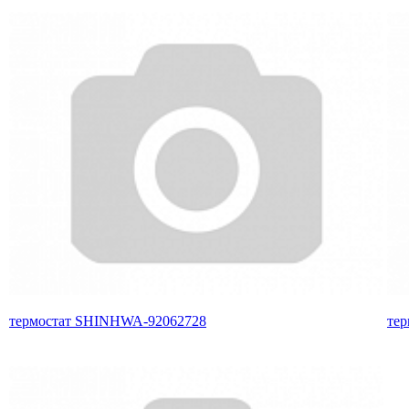
термостат SHINHWA-92062728
те