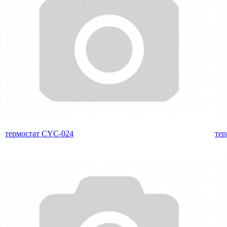
термостат CYC-024
тер