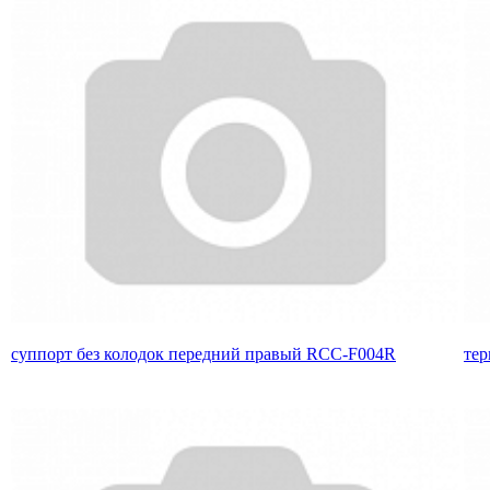
суппорт без колодок передний правый RCC-F004R
тер