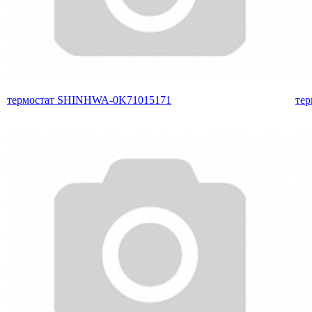
термостат SHINHWA-0K71015171
те