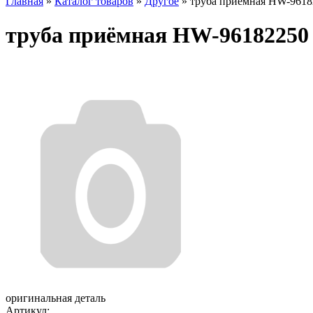
Главная
»
Каталог товаров
»
Другое
»
труба приёмная HW-9618
труба приёмная HW-96182250
оригинальная деталь
Артикул: