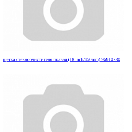
щётка стеклоочистителя правая (18 inch/450mm) 96910780