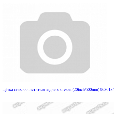
щётка стеклоочистителя заднего стекла (20inch/500mm) 963018