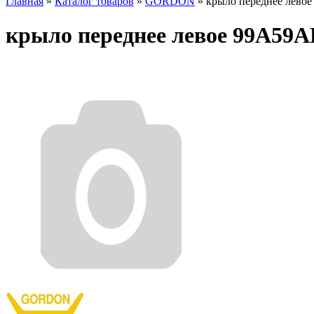
Главная
»
Каталог товаров
»
GORDON
»
крыло переднее лево
крыло переднее левое 99A59A