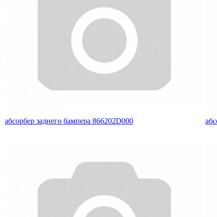
абсорбер заднего бампера 866202D000
абс