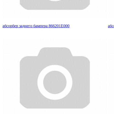
абсорбер заднего бампера 866201E000
абс