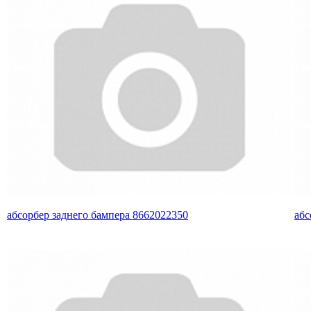
абсорбер заднего бампера 8662022350
абс