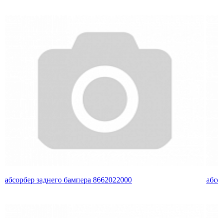
абсорбер заднего бампера 8662022000
абс