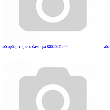
абсорбер заднего бампера 866202D200
абс