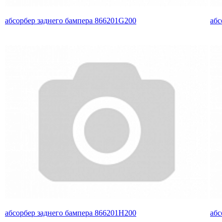
абсорбер заднего бампера 866201G200
абс
абсорбер заднего бампера 866201H200
абс