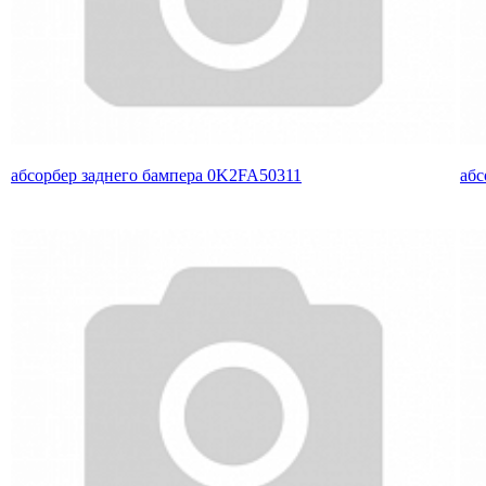
абсорбер заднего бампера 0K2FA50311
абс