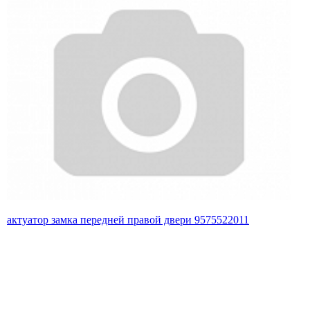
актуатор замка передней правой двери 9575522011