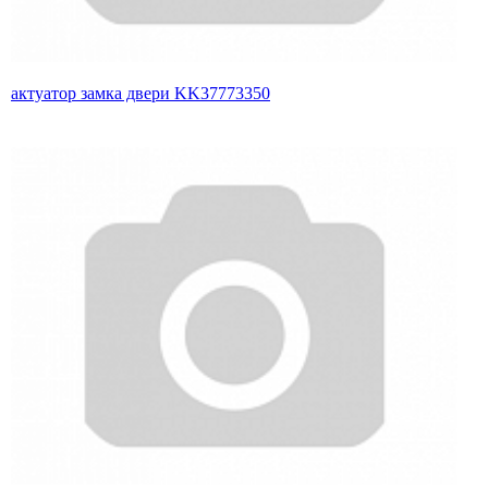
актуатор замка двери KK37773350