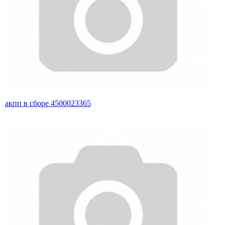
акпп в сборе 4500023365