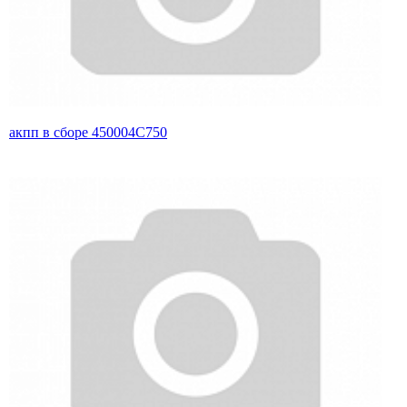
акпп в сборе 450004C750