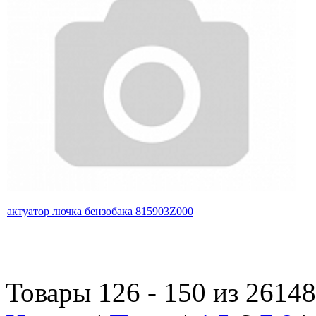
актуатор лючка бензобака 815903Z000
Товары 126 - 150 из 26148