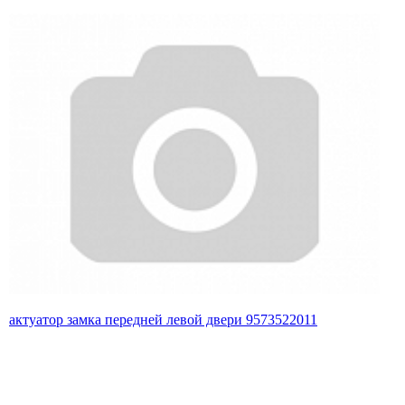
актуатор замка передней левой двери 9573522011