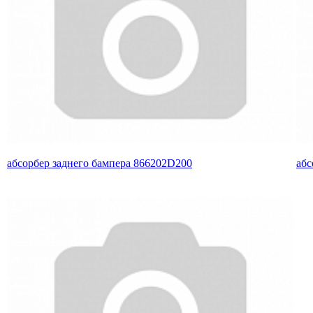
абсорбер заднего бампера 866202D200
абс