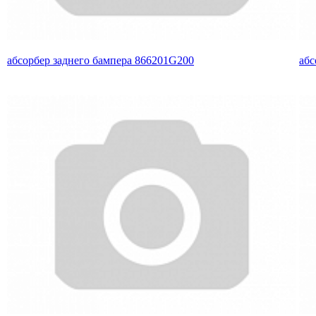
абсорбер заднего бампера 866201G200
абс