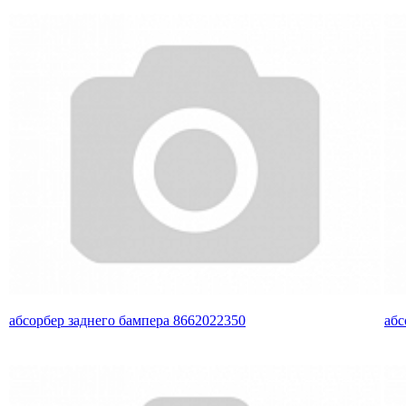
абсорбер заднего бампера 8662022350
абс