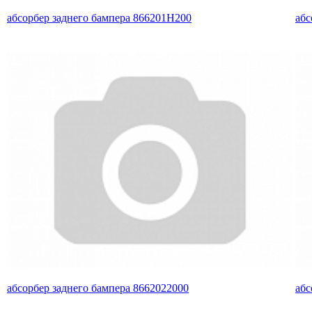
абсорбер заднего бампера 866201H200
абс
абсорбер заднего бампера 8662022000
абс