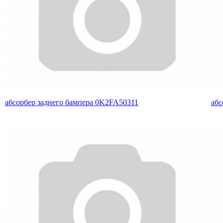
абсорбер заднего бампера 0K2FA50311
абс