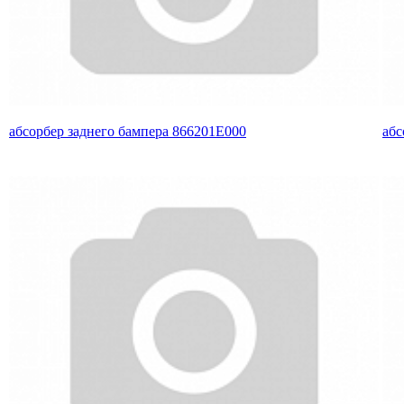
абсорбер заднего бампера 866201E000
абс