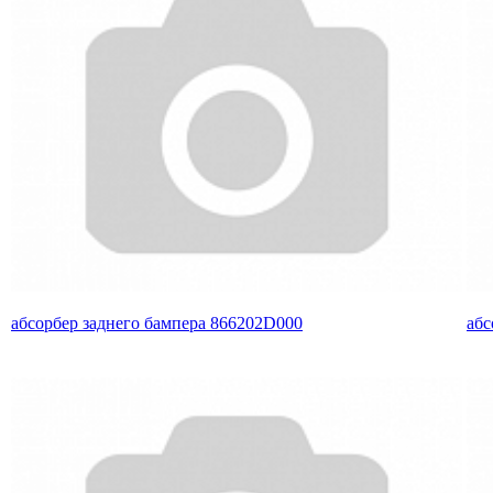
абсорбер заднего бампера 866202D000
абс