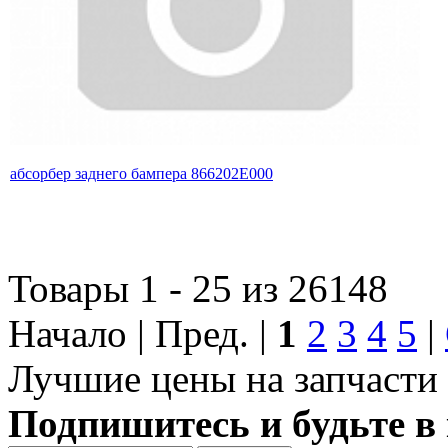
абсорбер заднего бампера 866202E000
Товары 1 - 25 из 26148
Начало | Пред. |
1
2
3
4
5
|
Лучшие цены на запчасти 
Подпишитесь и будьте в 