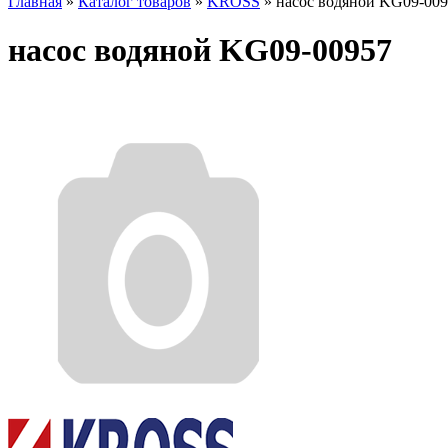
Главная
»
Каталог товаров
»
KROSS
»
насос водяной KG09-00
насос водяной KG09-00957