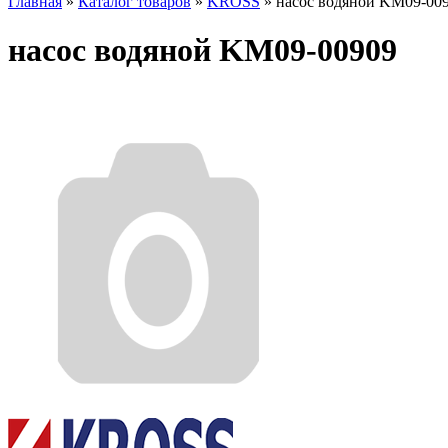
Главная
»
Каталог товаров
»
KROSS
»
насос водяной KM09-00
насос водяной KM09-00909