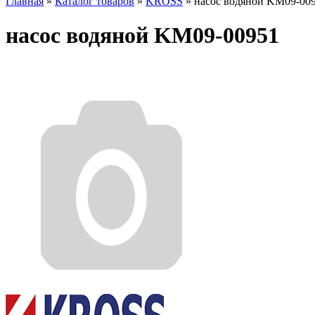
Главная
»
Каталог товаров
»
KROSS
»
насос водяной KM09-00
насос водяной KM09-00951