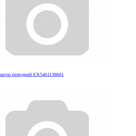
затор передний EX5461138601