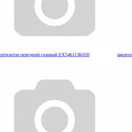
ортизатор передний газовый EX546113K020
аморти