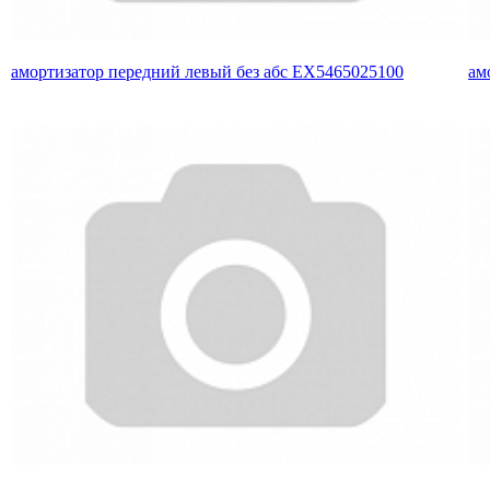
амортизатор передний левый без абс EX5465025100
ам