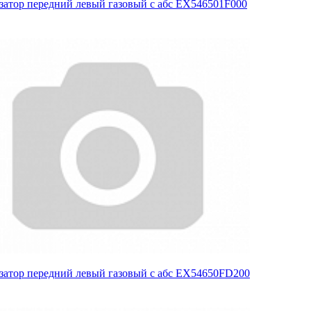
затор передний левый газовый с абс EX546501F000
затор передний левый газовый с абс EX54650FD200