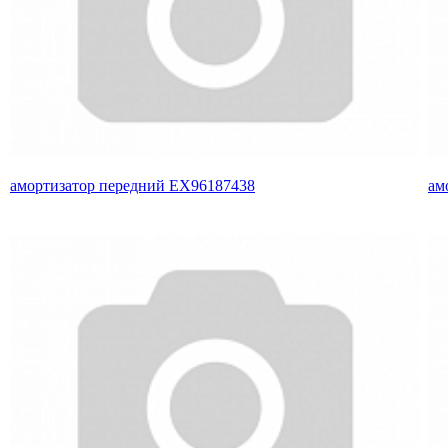
амортизатор передний EX96187438
ам