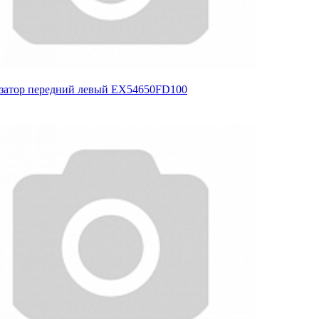
затор передний левый EX54650FD100