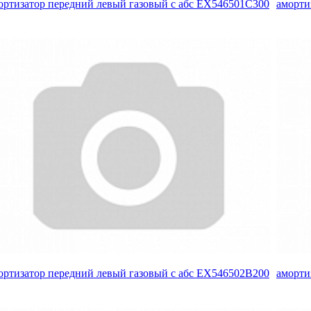
ортизатор передний левый газовый с абс EX546501C300
аморти
ортизатор передний левый газовый с абс EX546502B200
аморти