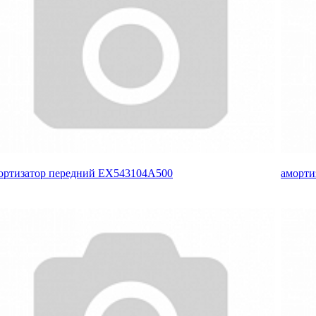
ортизатор передний EX543104A500
аморти