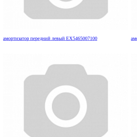
амортизатор передний левый EX5465007100
ам