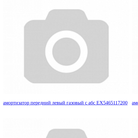
амортизатор передний левый газовый с абс EX5465117200
ам