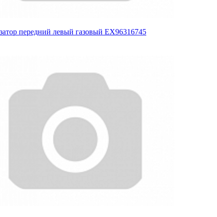
затор передний левый газовый EX96316745