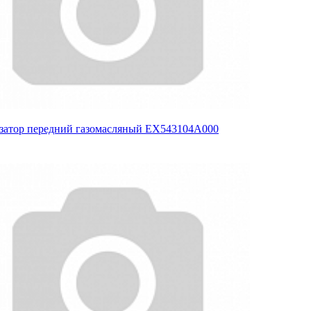
затор передний газомасляный EX543104A000