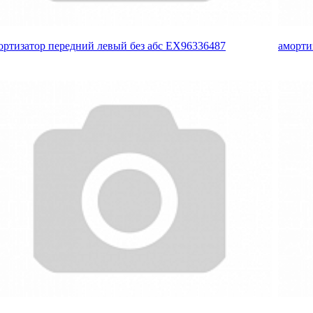
ортизатор передний левый без абс EX96336487
аморти