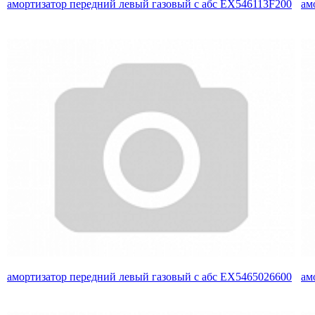
амортизатор передний левый газовый с абс EX546113F200
ам
амортизатор передний левый газовый с абс EX5465026600
ам