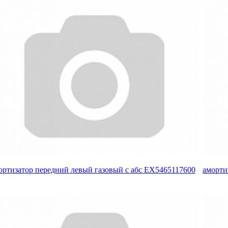
ортизатор передний левый газовый с абс EX5465117600
аморти