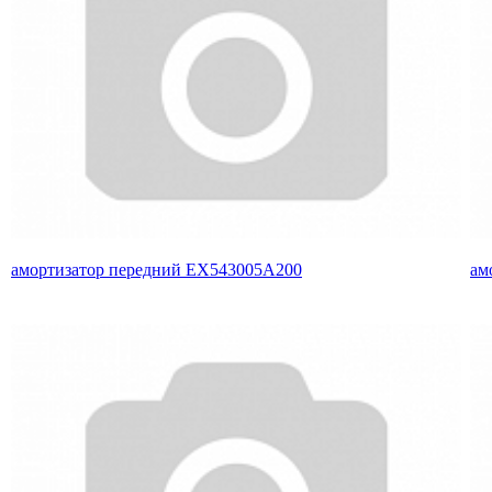
амортизатор передний EX543005A200
ам