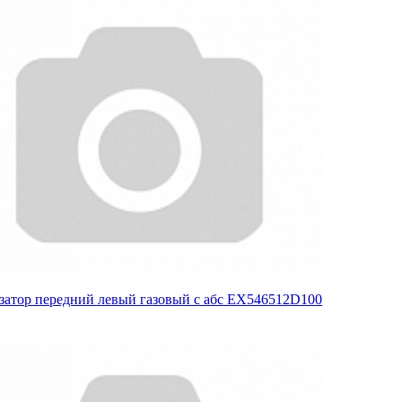
затор передний левый газовый с абс EX546512D100