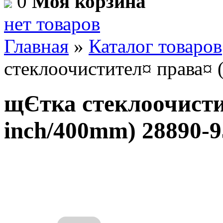
0
Моя корзина
нет товаров
Главная
»
Каталог товаров
стеклоочистител¤ права¤
щЄтка стеклоочисти
inch/400mm) 28890-