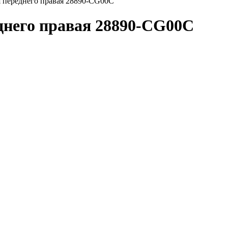
я переднего правая 28890-CG00C
днего правая 28890-CG00C