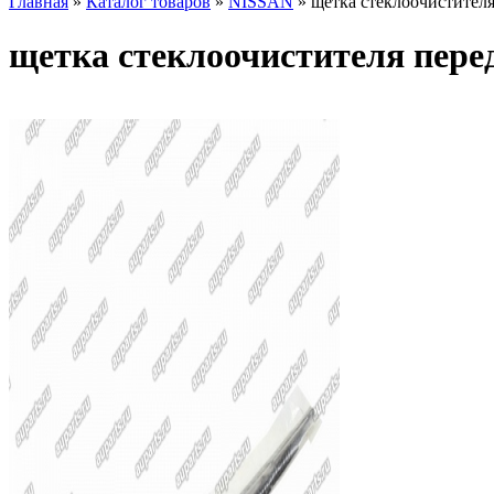
Главная
»
Каталог товаров
»
NISSAN
»
щетка стеклоочистител
щетка стеклоочистителя пере