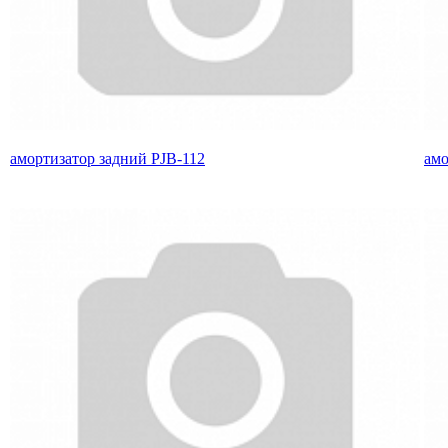
амортизатор задний PJB-112
амо