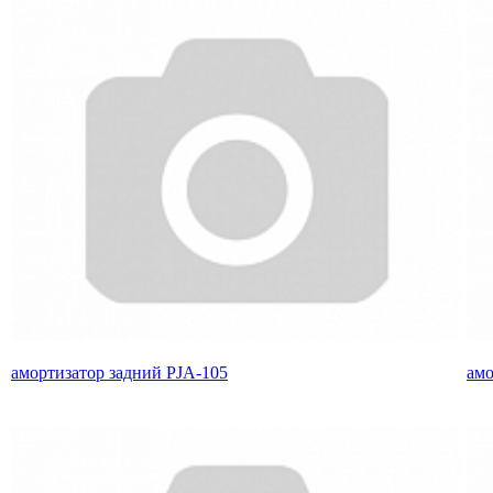
амортизатор задний PJA-105
амо