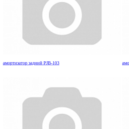
амортизатор задний PJB-103
амо