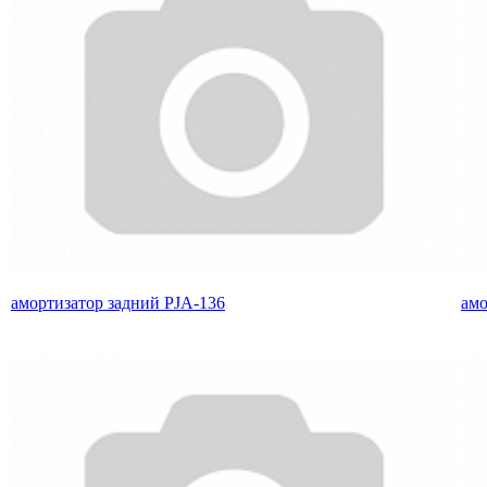
амортизатор задний PJA-136
амо