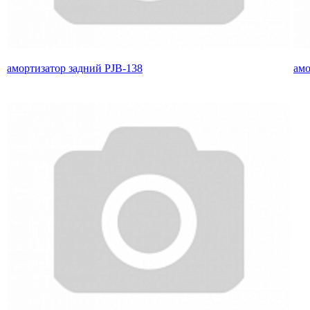
амортизатор задний PJB-138
амо