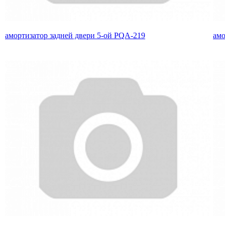
амортизатор задней двери 5-ой PQA-219
амо