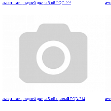
амортизатор задней двери 5-ой PQC-206
амо
амортизатор задней двери 5-ой правый PQB-214
амо