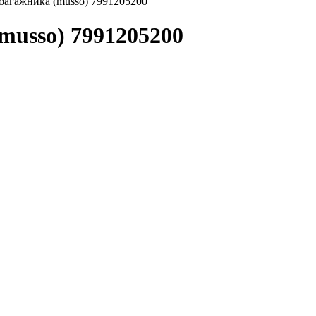
багажника (musso) 7991205200
usso) 7991205200