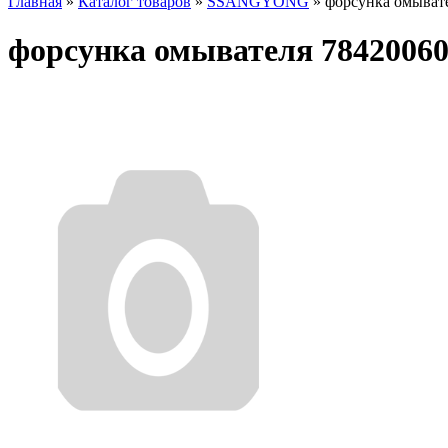
Главная
»
Каталог товаров
»
SSANGYONG
»
форсунка омыват
форсунка омывателя 7842006