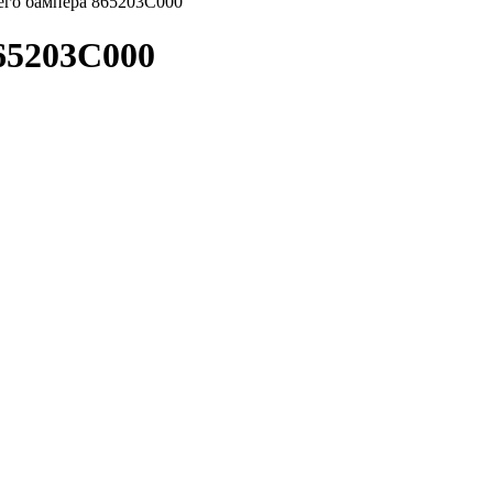
его бампера 865203C000
65203C000