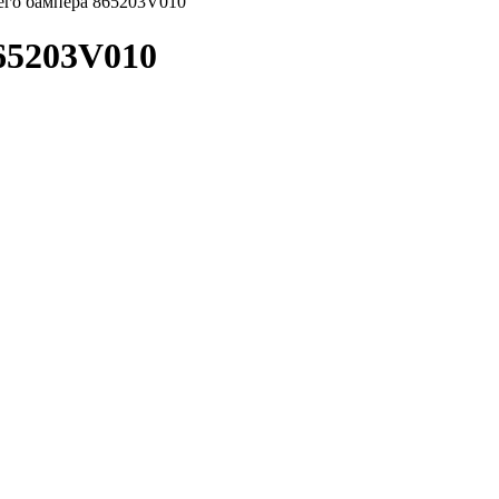
его бампера 865203V010
65203V010