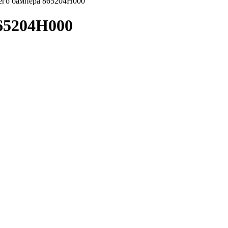
его бампера 865204H000
865204H000