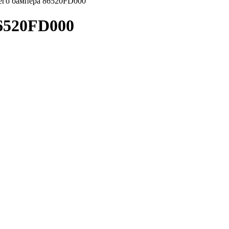
его бампера 86520FD000
86520FD000