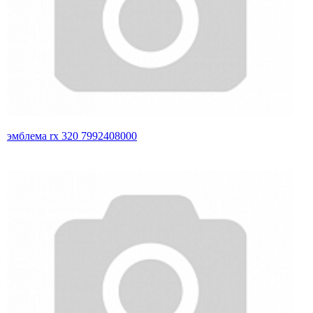
эмблема rx 320 7992408000