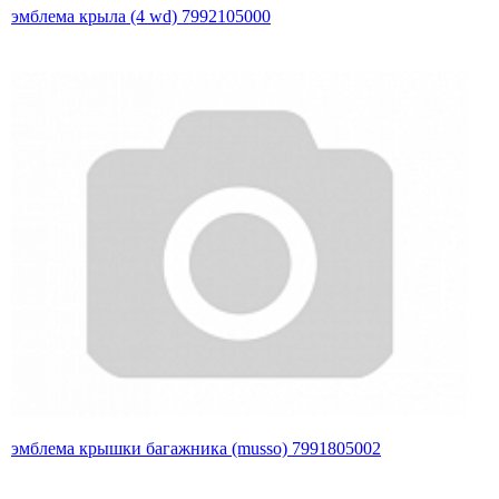
эмблема крыла (4 wd) 7992105000
эмблема крышки багажника (musso) 7991805002