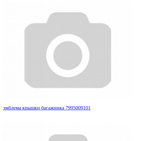
эмблема крышки багажника 7995009101