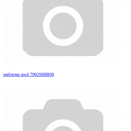
эмблема awd 7992908B00