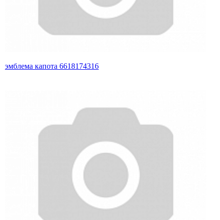
эмблема капота 6618174316