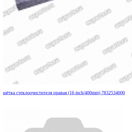
щётка стеклоочистителя правая (16 inch/400mm) 7832534000