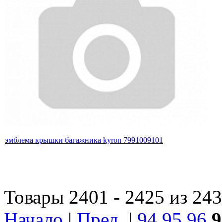
эмблема крышки багажника kyron 7991009101
Товары 2401 - 2425 из 24
Начало
|
Пред.
|
94
95
96
9