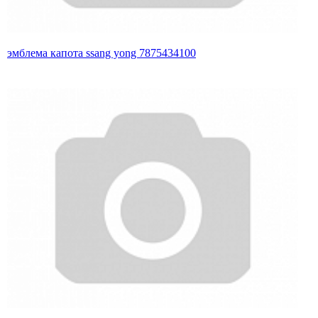
эмблема капота ssang yong 7875434100