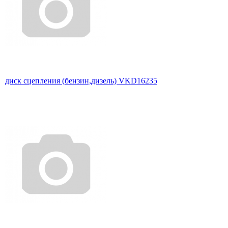
диск сцепления (бензин,дизель) VKD16235