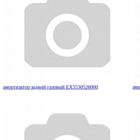
амортизатор задний газовый EX5530526000
амо