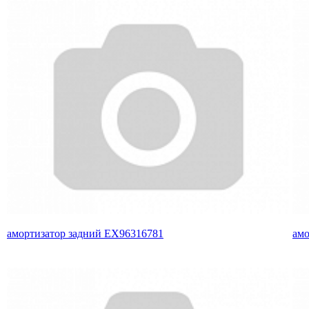
амортизатор задний EX96316781
амо