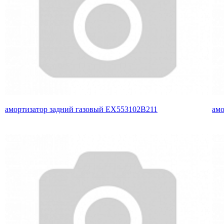
амортизатор задний газовый EX553102B211
амо