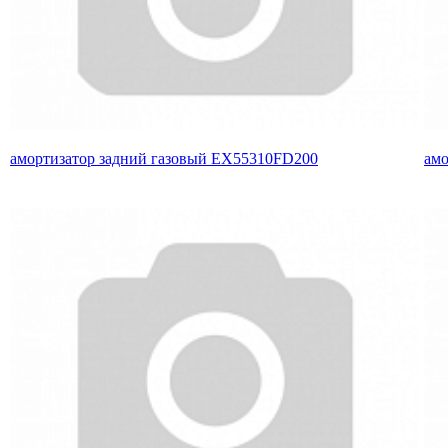
амортизатор задний газовый EX55310FD200
амо