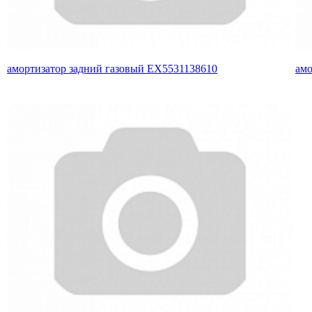
амортизатор задний газовый EX5531138610
амо