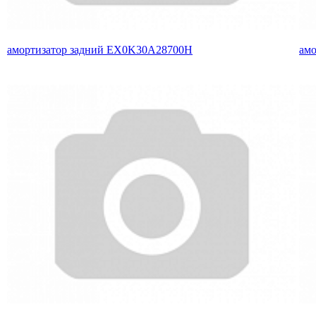
амортизатор задний EX0K30A28700H
амо