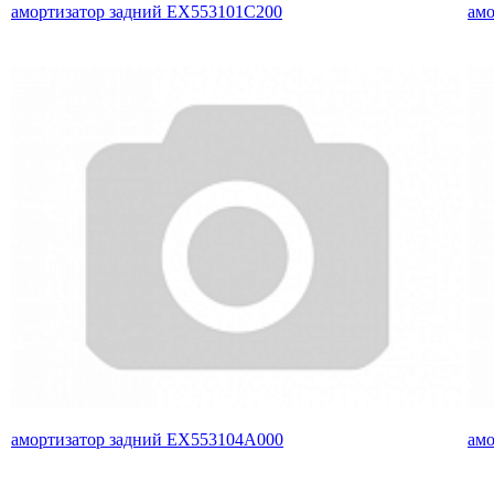
амортизатор задний EX553101C200
амо
амортизатор задний EX553104A000
амо