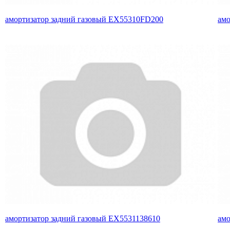
амортизатор задний газовый EX55310FD200
амо
амортизатор задний газовый EX5531138610
амо