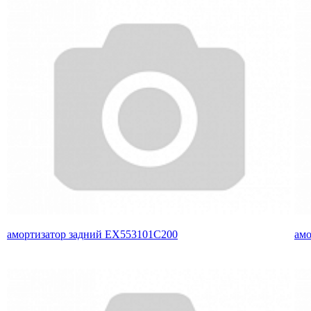
амортизатор задний EX553101C200
амо