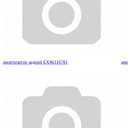
амортизатор задний EX96316781
амо