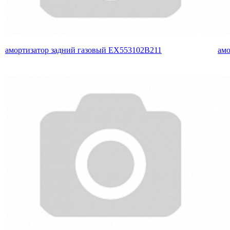
амортизатор задний газовый EX553102B211
амо