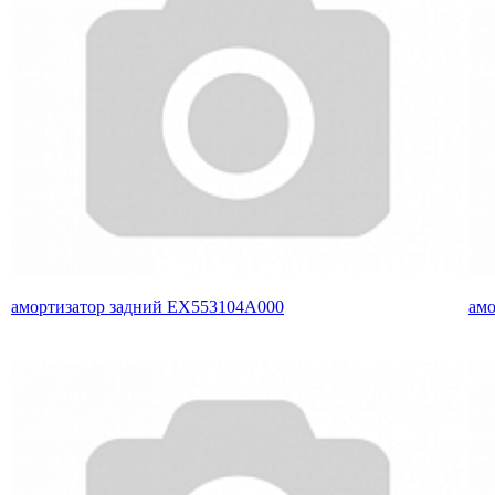
амортизатор задний EX553104A000
амо