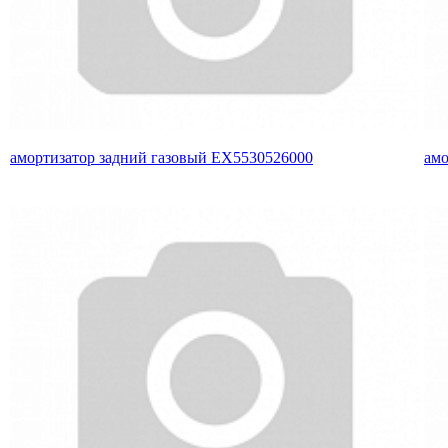
амортизатор задний газовый EX5530526000
амо