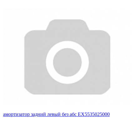
амортизатор задний левый без абс EX5535025000