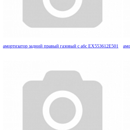
амортизатор задний правый газовый с абс EX553612E501
амо