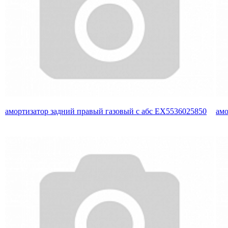
амортизатор задний правый газовый с абс EX5536025850
амо