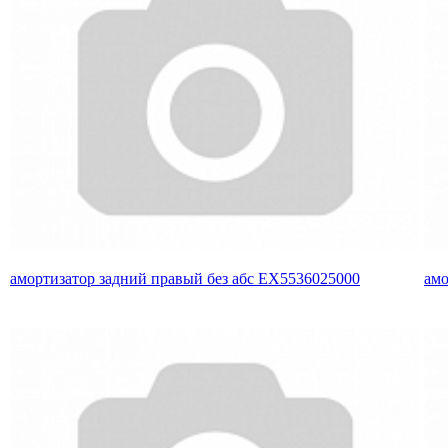
амортизатор задний правый без абс EX5536025000
амо