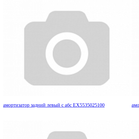
амортизатор задний левый с абс EX5535025100
амо