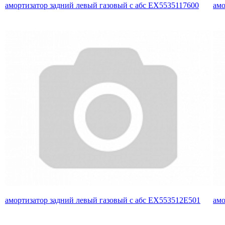
амортизатор задний левый газовый с абс EX5535117600
амо
амортизатор задний левый газовый с абс EX553512E501
амо