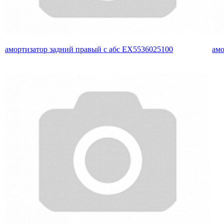
амортизатор задний правый с абс EX5536025100
амо