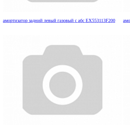
амортизатор задний левый газовый с абс EX553113F200
амо