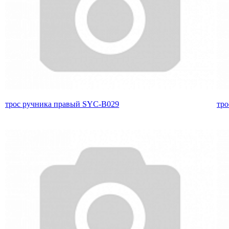
трос ручника правый SYC-B029
тро