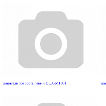
указатель поворота левый DCA-MT081
ука