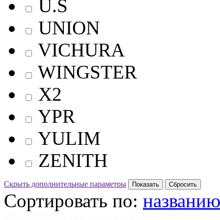
U.S
UNION
VICHURA
WINGSTER
X2
YPR
YULIM
ZENITH
Скрыть дополнительные параметры
Сортировать по:
названи