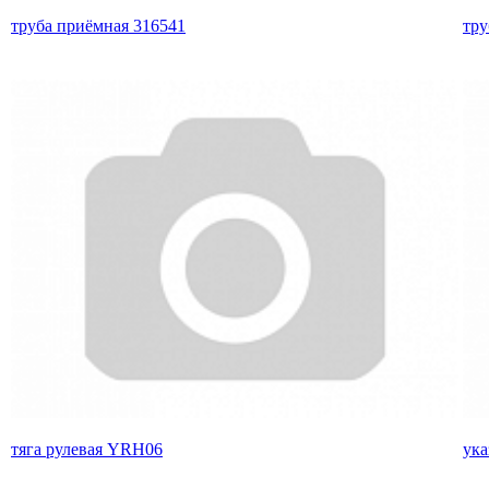
труба приёмная 316541
тру
тяга рулевая YRH06
ука