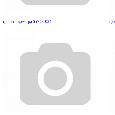
трос спидометра SYC-C034
тро