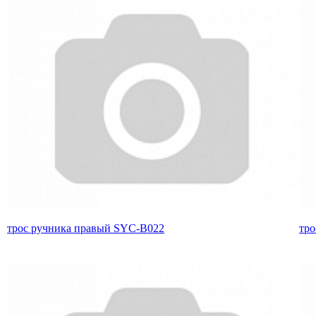
трос ручника правый SYC-B022
тро