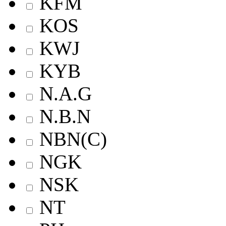
KFM
KOS
KWJ
KYB
N.A.G
N.B.N
NBN(C)
NGK
NSK
NT