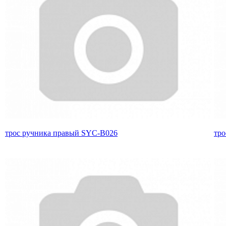
трос ручника правый SYC-B026
тро