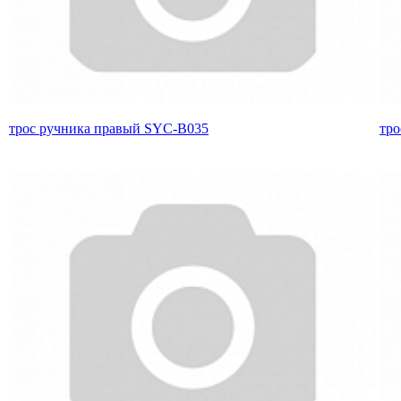
трос ручника правый SYC-B035
тро