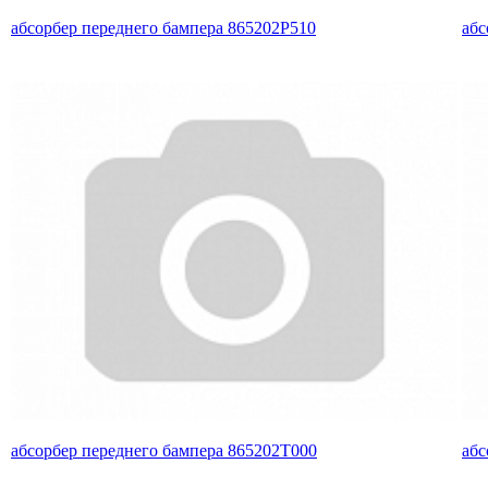
абсорбер переднего бампера 865202P510
абс
абсорбер переднего бампера 865202T000
абс