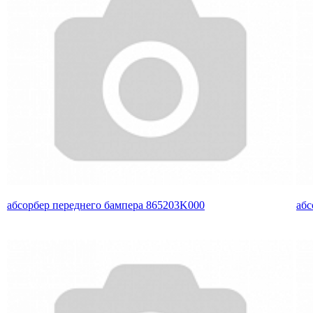
абсорбер переднего бампера 865203K000
абс