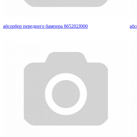
абсорбер переднего бампера 865202J000
абс