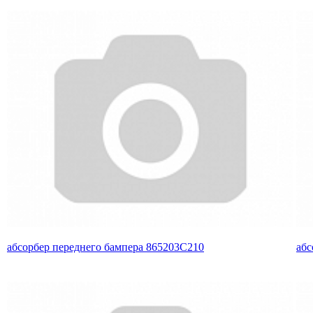
абсорбер переднего бампера 865203C210
абс