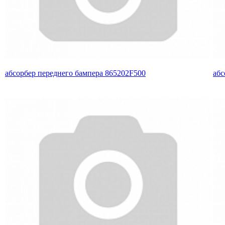
абсорбер переднего бампера 865202F500
абс