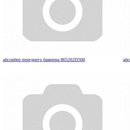
абсорбер переднего бампера 865202D500
абс