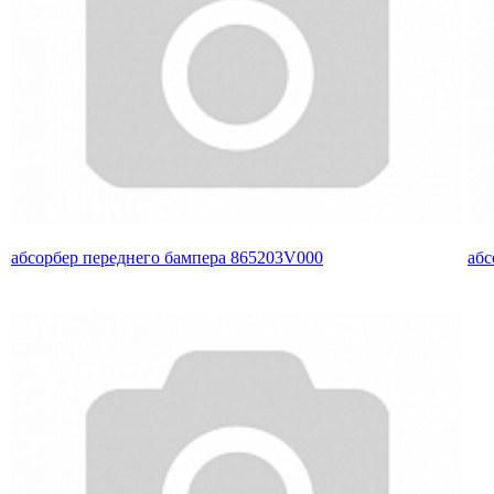
абсорбер переднего бампера 865203V000
абс